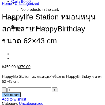
Cart /
฿
0.00
Home
/
Uncategorized
No products in the cart.
Happylife Station หมอนหนุน
Cart
สกรีนลาย HappyBirthday
No products in the cart.
ขนาด 62×43 cm.
Original
Current
฿
459.00
฿
379.00
price
price
was:
is:
Happylife Station หมอนหนุนสกรีนลาย HappyBirthday ขนาด
฿459.00.
฿379.00.
62×43 cm.
Happylife
Station
Add to cart
หมอน
Add to wishlist
Category:
Uncategorized
หนุน