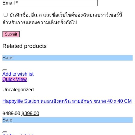
Email
*
บันทึกชื่อ, อีเมล และชื่อเว็บไซต์ของฉันบนเบราว์เซอร์นี้
สำหรับการแสดงความเห็นครั้งถัดไป
Related products
Sale!
Add to wishlist
Quick View
Uncategorized
Happylife Station หมอนอิงสกรีน ลายอักษร ขนาด 40 x 40 CM
Original
Current
฿
489.00
฿
399.00
price
price
Sale!
was:
is:
฿489.00.
฿399.00.