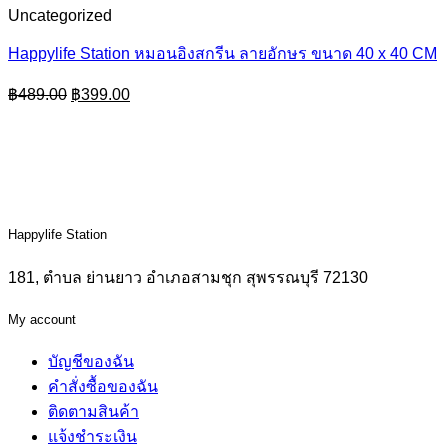
Uncategorized
Happylife Station หมอนอิงสกรีน ลายอักษร ขนาด 40 x 40 CM
Original
Current
฿
489.00
฿
399.00
price
price
was:
is:
฿489.00.
฿399.00.
Happylife Station
181, ตำบล ย่านยาว อำเภอสามชุก สุพรรณบุรี 72130
My account
บัญชีของฉัน
คำสั่งซื้อของฉัน
ติดตามสินค้า
แจ้งชำระเงิน