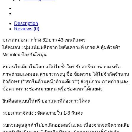
สกรีน
ลาย
HappyBirthday
Description
ขนาด
Reviews (0)
62x43
cm.
ขนาดหมอน : กว้าง 62 ยาว 43 เซนติเมตร
quantity
ไส้หมอน : นุ่มแน่น ผลิตจากใยสังเคราะห์ เกรด A หุ้มด้วยผ้า
Microtex ป้องกันไรฝุ่น
หมอนใบเดียวในโลก เก๋ไก๋ไม่ซ้ำใคร รับสกรีนภาพวาด หรือ
ภาพถ่ายบนหมอน สามารถระบุ ชื่อ ข้อความ ได้ไม่จำกัดจำนวน
ตัวอักษร (**สกรีนด้านหน้าด้านเดียว**) ส่งรูปภาพ ภาพถ่าย และ
ข้อความทางช่องหมายเหตุ หรือช่องแชทได้เลยค่ะ
ยินดีออกแบบให้ฟรี บอกแนวที่ต้องการได้ค่ะ
ระยะเวลาจัดส่ง : จัดส่งภายใน 1-3 วันค่ะ
รบกวนคุณลูกค้าไม่ยกเลิกออเดอร์นะคะ เนื่องจากจะมีความเสีย