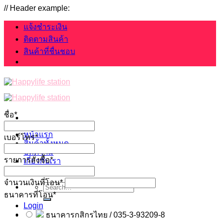
Skip
// Header example:
to
content
แจ้งชำระเงิน
ติดตามสินค้า
สินค้าที่ชื่นชอบ
ชื่อ
*
หน้าแรก
เบอร์โทร
*
สินค้าทั้งหมด
บทความ
รายการสั่งซื้อ
*
เกี่ยวกับเรา
ติดต่อเรา
จำนวนเงินที่โอน
*
Search
ธนาคารที่โอน
for:
*
Login
ธนาคารกสิกรไทย / 035-3-93209-8